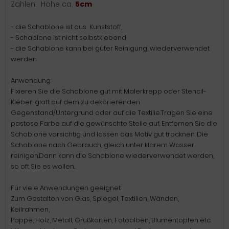
Zahlen: Höhe ca.
5cm
- die Schablone ist aus Kunststoff,
- Schablone ist nicht selbstklebend
- die Schablone kann bei guter Reinigung, wiederverwendet
werden
Anwendung:
Fixieren Sie die Schablone gut mit Malerkrepp oder Stencil-
Kleber, glatt auf dem zu dekorierenden
Gegenstand/Untergrund oder auf die Textilie.Tragen Sie eine
pastose Farbe auf die gewünschte Stelle auf. Entfernen Sie die
Schablone vorsichtig und lassen das Motiv gut trocknen. Die
Schablone nach Gebrauch, gleich unter klarem Wasser
reinigen.Dann kann die Schablone wiederverwendet werden,
so oft Sie es wollen..
Für viele Anwendungen geeignet:
Zum Gestalten von Glas, Spiegel, Textilien, Wänden,
Keilrahmen,
Pappe, Holz, Metall, Grußkarten, Fotoalben, Blumentöpfen etc.