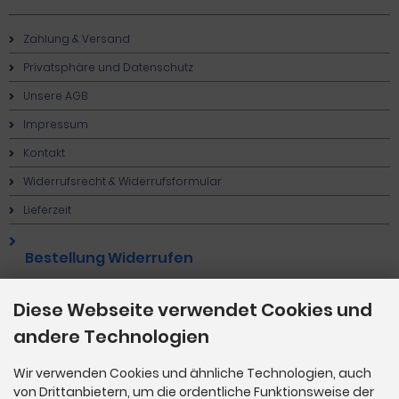
Zahlung & Versand
Privatsphäre und Datenschutz
Unsere AGB
Impressum
Kontakt
Widerrufsrecht & Widerrufsformular
Lieferzeit
Bestellung Widerrufen
Diese Webseite verwendet Cookies und
Cookie Einstellungen
andere Technologien
Wir verwenden Cookies und ähnliche Technologien, auch
von Drittanbietern, um die ordentliche Funktionsweise der
Zahlungsmethoden